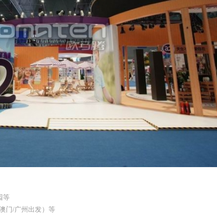
园等
/澳门/广州出发）等