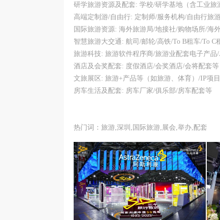
研学旅游资源及配套: 学校/研学基地（含工业旅
高端定制游/自由行: 定制师/服务机构/自由行旅
国际旅游资源: 海外旅游局/地接社/购物场所/海
智慧旅游大交通: 航司/邮轮/高铁/To B租车/To 
旅游科技: 旅游软件程序商/旅游业配套电子产品/
酒店及会奖配套: 度假酒店/会奖酒店/会将配套等
文旅展区: 旅游+产品等（如旅游、体育）/IP项
房车生活及配套: 房车厂家/俱乐部/房车配套等
热门词：旅游,深圳,国际旅游,展会,举办,配套