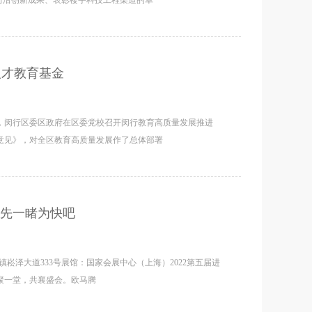
人才教育基金
3日，闵行区委区政府在区委党校召开闵行教育高质量发展推进
意见》，对全区教育高质量发展作了总体部署
先一睹为快吧
区徐泾镇崧泽大道333号展馆：国家会展中心（上海）2022第五届进
聚一堂，共襄盛会。欧马腾