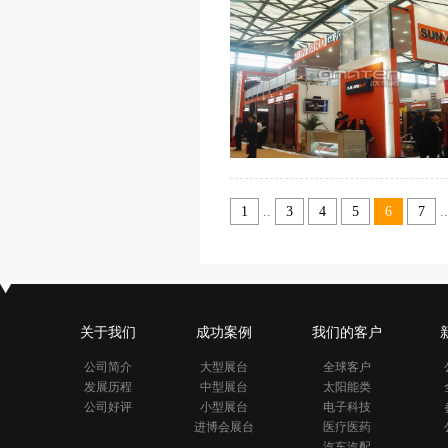
1
..
3
4
5
6
7
..
关于我们
成功案例
我们的客户
公司简介
大型展台
全球客户
发展历程
中型展台
太阳能类
公司好评
小型展台
电子科技
进博会展台
医疗医药
汽车汽配