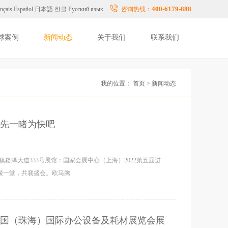
400-6179-888
nçais
Español
日本語
한글
Русский язык
咨询热线：
球案例
新闻动态
关于我们
联系我们
我的位置：
首页
>
新闻动态
先一睹为快吧
区徐泾镇崧泽大道333号展馆：国家会展中心（上海）2022第五届进
聚一堂，共襄盛会。欧马腾
国（珠海）国际办公设备及耗材展览会展