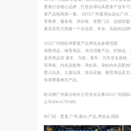
婴童行业核心品牌，打造全球玩具婴童产业学习
童产品电商第一展。 IBTE广州童博会选址广
零售商、服务商、供应链、母婴门店、连锁加盟
童买卖双方搭建一个全品类、专业、高效的品牌
2022广州国际孕婴童产品博览会参展范围
母婴用品：哺育用品、清洁消毒产品、护肤品、
及营养品等 童车、汽座：童车、汽车安全座椅
等孕装、内衣及配饰：孕妇装、孕妇内衣及配饰
婴儿玩具、儿童玩具、游乐设施、教育用品及文
等孕婴童相关产品。
欧马腾广州展台制作公司专业从事2022广州国
公司400-6179-888。
热门词：婴童,广州,展台,产品,博览会,国际