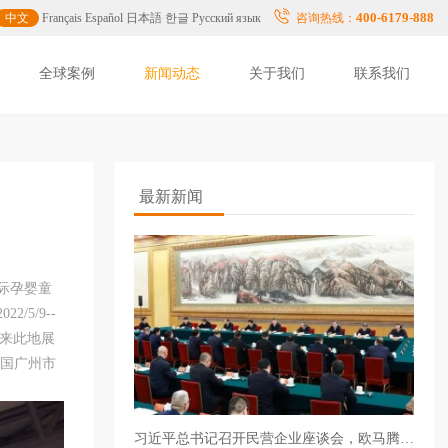
400-6179-888
中文
Français
Español
日本語
한글
Русский язык
咨询热线：
全球案例
新闻动态
关于我们
联系我们
最新新闻
际孕婴童
5/9--
计来此地展
中国广州市
习近平总书记召开民营企业座谈会，欧马腾助力众多参会企业闪耀全球