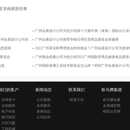
际泵管阀展那些事
广州会展设计公司为您介绍第十六届中国（珠海）国际办公设备及耗材展
嘉吉投资（中国）有限公司
上海中实供应链管理有限
展设计公司告知您原因
广州会展设计公司推荐华南日用百货商品展览会搭建商
面积400平米
面积54平米
知您原因
2022广州茶业秋季博览会时间地址？广州会展设计公司为您讲
展览会
广州展会搭建公司为您介绍2022广州国际营养品健康食品展览会及有机健康
信息
广州国际玻璃工业技术展览会怎么样？听听广州会展设计公司
我们的客户
新闻动态
联系我们
欧马腾集团
全球客户
公司新闻
联系方式
欧马腾会展
太阳能类
全球展讯
会展城官网
电子科技
参展知识
模型云官网
医疗医药
公司好评
汽车汽配
工程机械