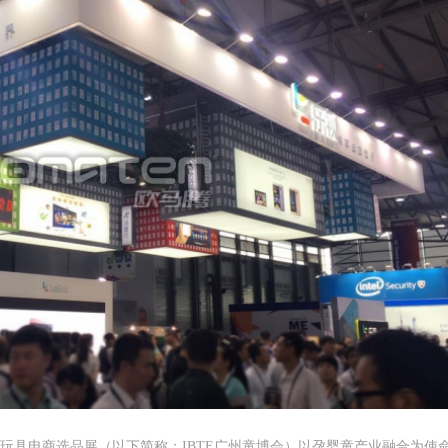
及玩具电商选品展（以下简称：IBTE广州童博会）以孕婴童产业融合为使