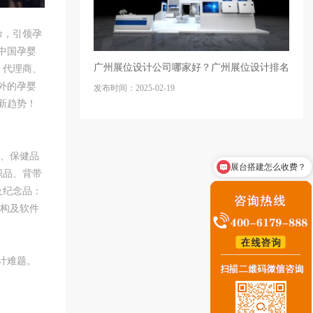
命，引领孕
中国孕婴
广州展位设计公司哪家好？广州展位设计排名
、代理商、
外的孕婴
发布时间：2025-02-19
新趋势！
食、保健品
展台搭建怎么收费？
织品、背带
咨询展台搭建业务
及纪念品：
机构及软件
计难题。