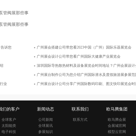
面积250平米
面积400平米
际泵管阀展那些事
际泵管阀展那些事
司告诉您
广州展会搭建公司带您看2023中国（广州）国际乐器展览会
嘉吉投资（中国）有限公司
上海中实供应链管理有限
广州展会设计公司带您看广州国际大健康产业展览会
面积400平米
面积54平米
绍
深圳国际导热散热材料及设备展览会时间地址？广州会展设计
广州展台制作公司为您介绍广州国际潜水及度假旅游展参展范
行业
广州展台设计公司分享广州国际数码印刷、图文快印展览会时
我们的客户
新闻动态
联系我们
欧马腾集团
全球客户
公司新闻
联系方式
欧马腾会展
太阳能类
全球展讯
会展城官网
电子科技
参展知识
模型云官网