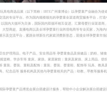
及玩具电商选品展（以下简称：IBTE广州童博会）以孕婴童产业融合为使
交流的专业平台。作为国内规模领先的孕婴童全渠道商贸服务平台，打造
州，以国内大循环为主体，国际国内双循环相互促进。汇聚母婴行业渠道商
、大型商超、直播电商以及全球孕婴童行业跨境电商等专业买家，为海内
展示及交流平台，紧跟全球新生代家庭消费新形态，迎接全球孕婴童市场
卫生护理用品、电子产品、安全用品等 孕婴童食品及保健品：奶粉、辅
、摇篮椅、学步车等 童床、家俱、家居家纺：童床及家俱、床上用品、纺
等 童装、婴装、童鞋及配饰：童装、婴装、婴童鞋、配饰等 玩具、教具
具、纪念品等 服务机构及其他与孕婴童相关的产品：幼教、早教等服务
州国际孕婴童产品博览会展台搭建设计服务，帮助中小企业解决展台搭建设