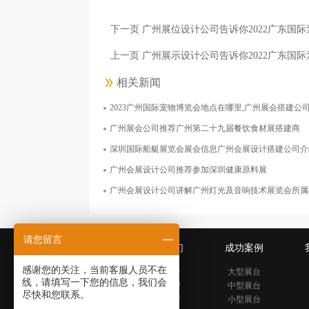
面积1000平米
下一页 广州展位设计公司告诉你2022广东国
上一页 广州展示设计公司告诉你2022广东国
相关新闻
2023广州国际宠物博览会地点在哪里,广州展会搭建公
上海诺鼎生物科技有限公司
广州展会公司推荐广州第二十九届餐饮食材展搭建商
面积126平米
深圳国际船艇展览会展会信息广州会展设计搭建公司介
广州会展设计公司推荐参加深圳健康原料展
广州会展设计公司讲解广州灯光及音响技术展览会所属
请您留言
关于我们
成功案例
感谢您的关注，当前客服人员不在
公司简介
大型展台
线，请填写一下您的信息，我们会
发展历程
中型展台
尽快和您联系。
公司好评
小型展台