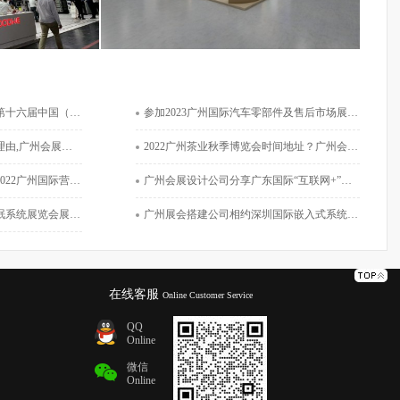
有限公司
佛山电器照明股份有限公司
公设备及耗材展览会展品范围
参加2023广州国际汽车零部件及售后市场展览会理由,广州会展设计公司告知您原因
平米
展览面积：144平米
展设计公司告知您原因
2022广州茶业秋季博览会时间地址？广州会展设计公司为您讲解
国
工程地点：广州
6-19
工程时间：2024-06-09
展览会及有机健康博览会时间地点
广州会展设计公司分享广东国际“互联网+”博览会展会信息
哪些？广州展会公司告诉你
广州展会搭建公司相约深圳国际嵌入式系统展览会
在线客服
Online Customer Service
QQ
Online
微信
Online