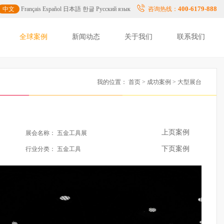
400-6179-888
中文
Français
Español
日本語
한글
Русский язык
咨询热线：
全球案例
新闻动态
关于我们
联系我们
我的位置：
首页
>
成功案例
> 大型展台
上页案例
展会名称：
五金工具展
下页案例
行业分类：
五金工具