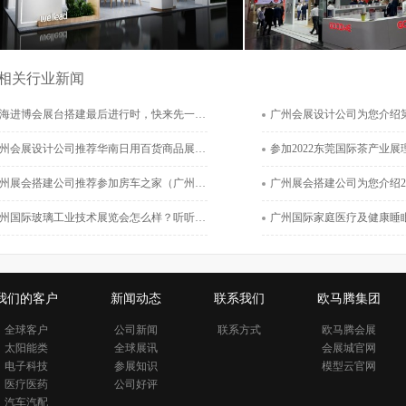
相关行业新闻
广州维力医疗器械股份有限公司
固德威技术股份
海进博会展台搭建最后进行时，快来先一睹为快吧
广州会展设计公司为您介绍第十六届中国（珠海）国际办
展览面积：18平米
展览面积：570
州会展设计公司推荐华南日用百货商品展览会搭建商
参加2022东莞国际茶产业展理由,广州会
工程地点：美国
工程地点：德
工程时间：2024-06-19
工程时间：2024-0
州展会搭建公司推荐参加房车之家（广州）国际房车展览会
广州展会搭建公司为您介绍2022广州国际营养品健康食品
州国际玻璃工业技术展览会怎么样？听听广州会展设计公司怎么说
广州国际家庭医疗及健康睡眠系统展览会展会亮点有
我们的客户
新闻动态
联系我们
欧马腾集团
全球客户
公司新闻
联系方式
欧马腾会展
太阳能类
全球展讯
会展城官网
电子科技
参展知识
模型云官网
医疗医药
公司好评
汽车汽配